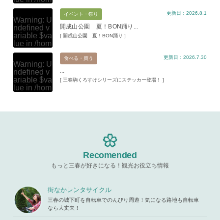
e/xs11945
更新日：2026.8.1
9/miharuko
イベント・祭り
Warning
: U
ma.com/pu
開成山公園 夏！BON踊り...
ndefined v
blic_html/w
ariable $va
[ 開成山公園 夏！BON踊り ]
p-content/t
lue in
/hom
hemes/mih
e/xs11945
aru/templat
更新日：2026.7.30
9/miharuko
食べる・買う
e-parts/pic
Warning
: U
ma.com/pu
up.php
on l
...
ndefined v
blic_html/w
ine
19
ariable $va
[ 三春駒くろすけシリーズにステッカー登場！ ]
p-content/t
lue in
/hom
hemes/mih
Warning
: A
e/xs11945
aru/templat
ttempt to re
9/miharuko
e-parts/pic
ad property
ma.com/pu
up.php
on l
"ID" on null
blic_html/w
ine
19
in
/home/x
p-content/t
s119459/m
hemes/mih
Warning
: A
iharukoma.
aru/templat
ttempt to re
com/public
e-parts/pic
ad property
Recomended
_html/wp-c
up.php
on l
"ID" on null
ontent/the
ine
19
もっと三春が好きになる！観光お役立ち情報
in
/home/x
mes/mihar
s119459/m
u/template-
Warning
: A
iharukoma.
parts/picu
ttempt to re
街なかレンタサイクル
com/public
p.php
on li
ad property
_html/wp-c
三春の城下町を自転車でのんびり周遊！気になる路地も自転車
ne
19
"ID" on null
ontent/the
なら大丈夫！
in
/home/x
mes/mihar