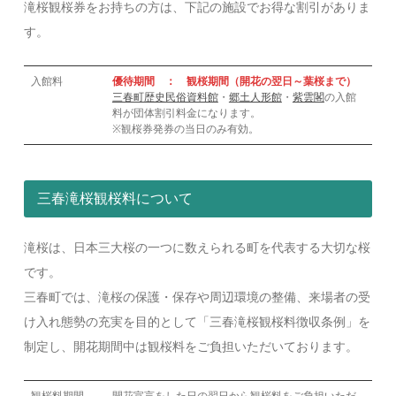
滝桜観桜券をお持ちの方は、下記の施設でお得な割引がありま
す。
入館料
優待期間 ： 観桜期間（開花の翌日～葉桜まで）
三春町歴史民俗資料館
・
郷土人形館
・
紫雲閣
の入館
料が団体割引料金になります。
※観桜券発券の当日のみ有効。
三春滝桜観桜料について
滝桜は、日本三大桜の一つに数えられる町を代表する大切な桜
です。
三春町では、滝桜の保護・保存や周辺環境の整備、来場者の受
け入れ態勢の充実を目的として「三春滝桜観桜料徴収条例」を
制定し、開花期間中は観桜料をご負担いただいております。