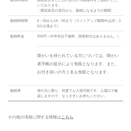
観桜料期間
開花宣言をした日の翌日から観桜料をご負担いただ
いております。
〈開花宣言の翌日から、葉桜になるまでの期間〉
観桜料時間
6：00から18：00まで（ライトアップ期間中は20：3
0の入場まで）
観桜料金
500円（中学生以下無料。団体割引はありません。）
障がいを持たれている方については、障がい
者手帳の提示により免除となります。また、
お付き添いの方１名も免除となります。
観桜券
発行日に限り、何度でも入場可能です。入場口で確
認しますので、なくさずにお持ちください。
その他の滝桜に関する情報は
こちら