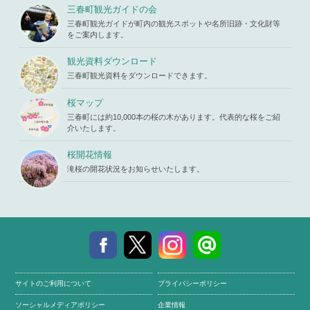
s119459/m
u/template-
三春町観光ガイドの会
iharukoma.
parts/picu
com/public
三春町観光ガイドが町内の観光スポットや名所旧跡・文化財等
p.php
on li
_html/wp-c
をご案内します。
ne
19
ontent/the
mes/mihar
観光資料ダウンロード
u/template-
三春町観光資料をダウンロードできます。
parts/picu
p.php
on li
ne
19
桜マップ
三春町には約10,000本の桜の木があります。代表的な桜をご紹
介いたします。
桜開花情報
滝桜の開花状況をお知らせいたします。
サイトのご利用について
プライバシーポリシー
ソーシャルメディアポリシー
企業情報