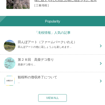
[ 三春滝桜 ]
Popularity
「滝桜情報」人気の記事
田んぼアート（ファームパークいわえ）
田んぼアートの他に花しょうぶも楽しめます...
第２８回 高柴デコ祭り
高柴デコ祭り...
観桜料の徴収終了について
...
VIEW ALL