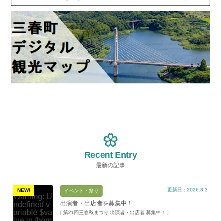
Recent Entry
最新の記事
更新日：2026.8.3
NEW!
イベント・祭り
Warning
: U
出演者・出店者を募集中！...
ndefined v
ariable $va
[ 第21回三春秋まつり 出演者・出店者 募集中！ ]
lue in
/hom