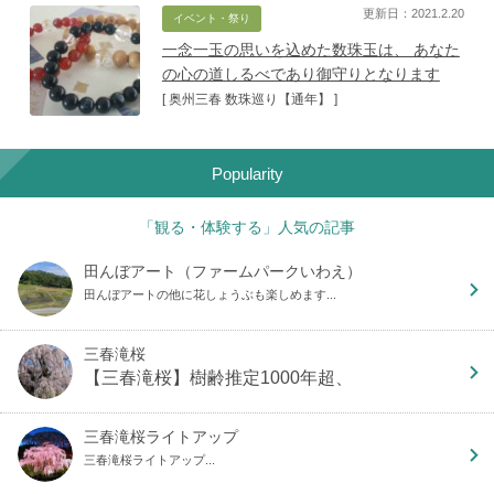
更新日：2021.2.20
イベント・祭り
一念一玉の思いを込めた数珠玉は、 あなた
の心の道しるべであり御守りとなります
[ 奥州三春 数珠巡り【通年】 ]
Popularity
「観る・体験する」人気の記事
田んぼアート（ファームパークいわえ）
田んぼアートの他に花しょうぶも楽しめます...
三春滝桜
【三春滝桜】樹齢推定1000年超、
三春滝桜ライトアップ
三春滝桜ライトアップ...