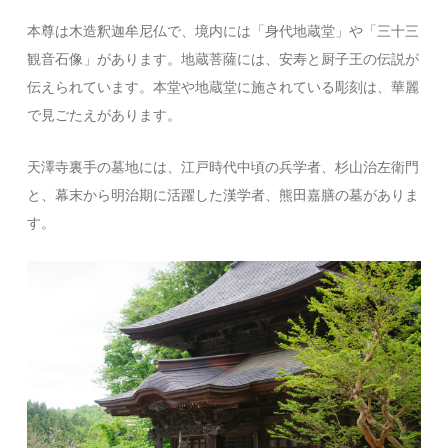
本尊は木造釈迦牟尼仏で、境内には「身代地蔵堂」や「三十三
観音石像」があります。地蔵菩薩には、安寿と厨子王の伝説が
伝えられています。本堂や地蔵堂に施されている彫刻は、華麗
で見ごたえがあります。
天澤寺裏手の墓地には、江戸時代中頃の兵学者、杉山治左衛門
と、幕末から明治期に活躍した漢学者、熊田嘉膳の墓がありま
す。