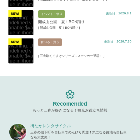
lue in
/hom
e/xs11945
更新日：2026.8.1
9/miharuko
NEW!
イベント・祭り
Warning
: U
ma.com/pu
開成山公園 夏！BON踊り...
ndefined v
blic_html/w
ariable $va
[ 開成山公園 夏！BON踊り ]
p-content/t
lue in
/hom
hemes/mih
e/xs11945
aru/templat
更新日：2026.7.30
9/miharuko
NEW!
食べる・買う
e-parts/pic
Warning
: U
ma.com/pu
up.php
on l
...
ndefined v
blic_html/w
ine
19
ariable $va
[ 三春駒くろすけシリーズにステッカー登場！ ]
p-content/t
lue in
/hom
hemes/mih
Warning
: A
e/xs11945
aru/templat
ttempt to re
9/miharuko
e-parts/pic
ad property
ma.com/pu
up.php
on l
"ID" on null
blic_html/w
ine
19
in
/home/x
p-content/t
s119459/m
hemes/mih
Warning
: A
iharukoma.
aru/templat
ttempt to re
com/public
e-parts/pic
ad property
Recomended
_html/wp-c
up.php
on l
"ID" on null
ontent/the
ine
19
もっと三春が好きになる！観光お役立ち情報
in
/home/x
mes/mihar
s119459/m
u/template-
Warning
: A
iharukoma.
parts/picu
ttempt to re
街なかレンタサイクル
com/public
p.php
on li
ad property
_html/wp-c
三春の城下町を自転車でのんびり周遊！気になる路地も自転車
ne
19
"ID" on null
ontent/the
なら大丈夫！