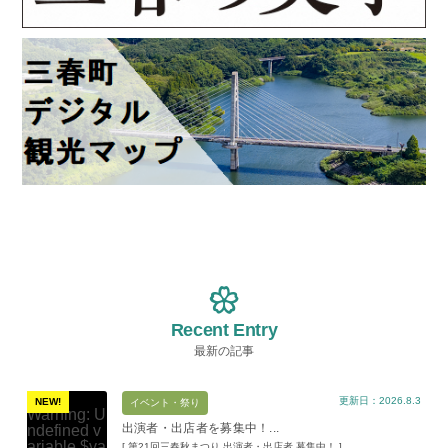
Recent Entry
最新の記事
更新日：2026.8.3
NEW!
イベント・祭り
Warning
: U
出演者・出店者を募集中！...
ndefined v
ariable $va
[ 第21回三春秋まつり 出演者・出店者 募集中！ ]