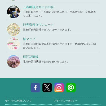
in
/home/x
mes/mihar
s119459/m
u/template-
三春町観光ガイドの会
iharukoma.
parts/picu
com/public
三春町観光ガイドが町内の観光スポットや名所旧跡・文化財等
p.php
on li
_html/wp-c
をご案内します。
ne
19
ontent/the
mes/mihar
観光資料ダウンロード
u/template-
三春町観光資料をダウンロードできます。
parts/picu
p.php
on li
ne
19
桜マップ
三春町には約10,000本の桜の木があります。代表的な桜をご紹
介いたします。
桜開花情報
滝桜の開花状況をお知らせいたします。
サイトのご利用について
プライバシーポリシー