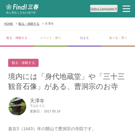
Select Language
▼
桜と歴史と文化の城下町
HOME
観る・体験する
天澤寺
観る・体験する
イベント・祭り
泊まる
食べる・買う
観る・体験する
境内には「身代地蔵堂」や「三十三
観音石像」がある、曹洞宗のお寺
天澤寺
てんたくじ
更新日： 2017.05.16
嘉吉3（1443）年の開山で曹洞宗の寺院です。