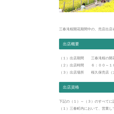
三春滝桜開花期間中の、売店出店
出店概要
（１）出店期間 三春滝桜の開
（２）出店時間 ６：００～１８
（３）出店場所 桜久保売店（大
出店資格
下記の（１）～（３）のすべてに
（１）三春町内において、営業し