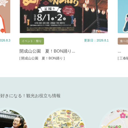
26.8.3
更新日：2026.8.1
イベント・祭り
食べ
開成山公園 夏！BON踊り...
...
[ 開成山公園 夏！BON踊り ]
[ 三
が好きになる！観光お役立ち情報