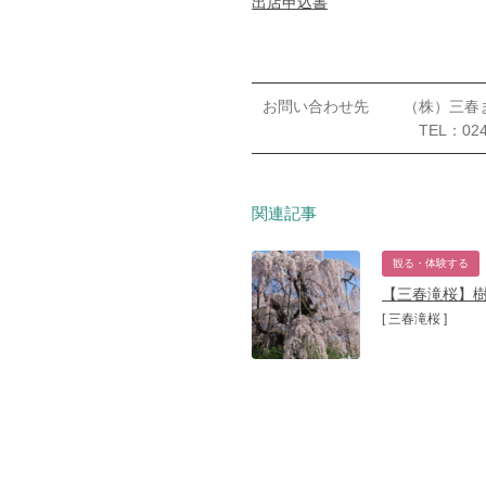
出店申込書
お問い合わせ先
（株）三春
TEL：0247
関連記事
観る・体験する
【三春滝桜】樹
[ 三春滝桜 ]