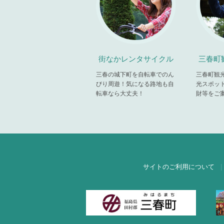
街なかレンタサイクル
三春町
三春の城下町を自転車でのん
三春町観
びり周遊！気になる路地も自
光スポッ
転車なら大丈夫！
財等をご
サイトのご利用について