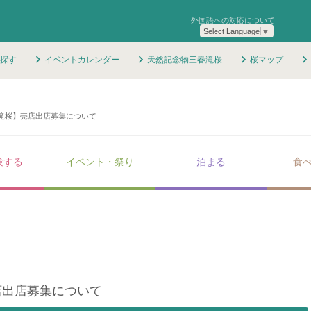
外国語への対応について
Select Language
▼
探す
イベントカレンダー
天然記念物三春滝桜
桜マップ
滝桜】売店出店募集について
験する
イベント・祭り
泊まる
食
店出店募集について