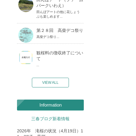
パークいわえ）
田んぼアートの他に花しょう
ぶも楽しめます...
第２８回 高柴デコ祭り
高柴デコ祭り...
観桜料の徴収終了につい
て
...
VIEW ALL
Information
三春ブログ新着情報
2026年 滝桜の状況（4月19日）1