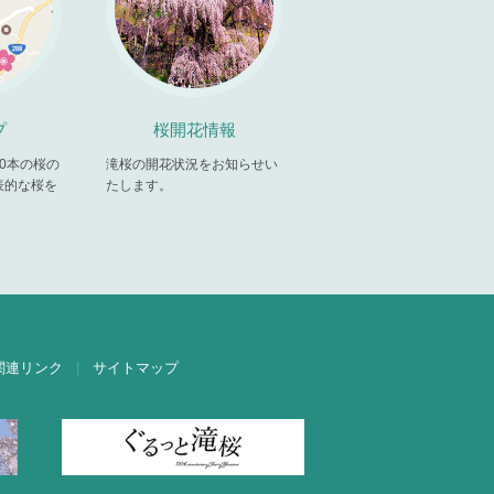
プ
桜開花情報
00本の桜の
滝桜の開花状況をお知らせい
表的な桜を
たします。
。
関連リンク
サイトマップ