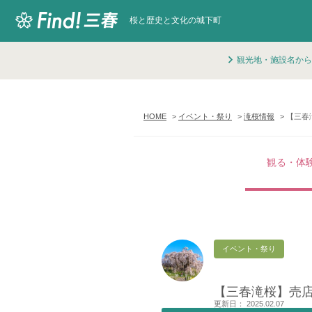
桜と歴史と文化の城下町
観光地・施設名から
HOME
イベント・祭り
滝桜情報
【三春
観る・体
イベント・祭り
【三春滝桜】売
更新日： 2025.02.07