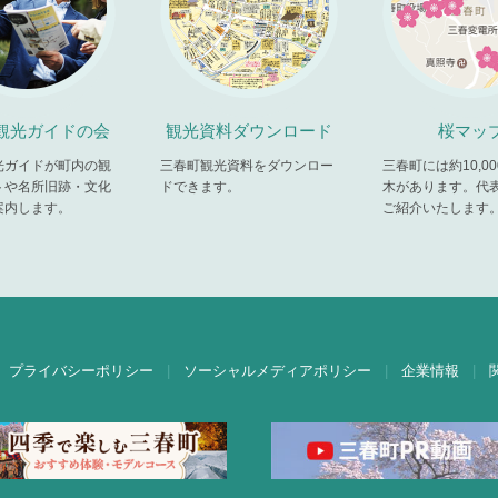
観光ガイドの会
観光資料ダウンロード
桜マッ
光ガイドが町内の観
三春町観光資料をダウンロー
三春町には約10,0
トや名所旧跡・文化
ドできます。
木があります。代
案内します。
ご紹介いたします
プライバシーポリシー
ソーシャルメディアポリシー
企業情報