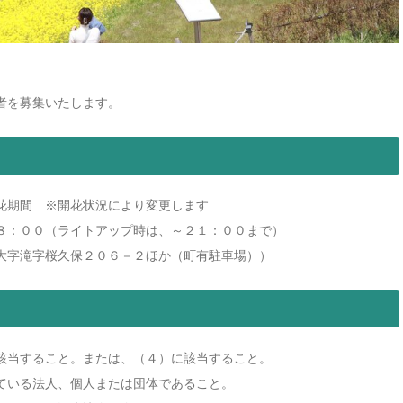
者を募集いたします。
花期間 ※開花状況により変更します
：００（ライトアップ時は、～２１：００まで）
字滝字桜久保２０６－２ほか（町有駐車場））
該当すること。または、（４）に該当すること。
ている法人、個人または団体であること。