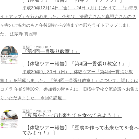
平成30年12月14日（金）～24日（月）にかけて、『お寺ラ
イトアップ』が行われました。 今年は、法蔵寺さんと真照寺さんの２
ヶ寺のご協力のもと午後5時から9時まで本殿をライトアップしまし
た。 法蔵寺 真照寺
更新日：2018.10.7
『第4回一貫張り教室！』
[ 【体験ツアー報告】『第4回一貫張り教室！』 ]
平成30年9月30日（日）、体験ツアー『第4回一貫張り教
室！』を開催しました。 『第4回一貫張り教室！』について、詳しくは
コチラ 午前9時00分、参加者の皆さんに、旧桜中学校交流施設へお集ま
りいただきました。 今回の講座…
更新日：2018.8.13
『豆腐を作って出来たてを食べてみよう！』
[ 【体験ツアー報告】『豆腐を作って出来たてを食べ
てみよう！』 ]