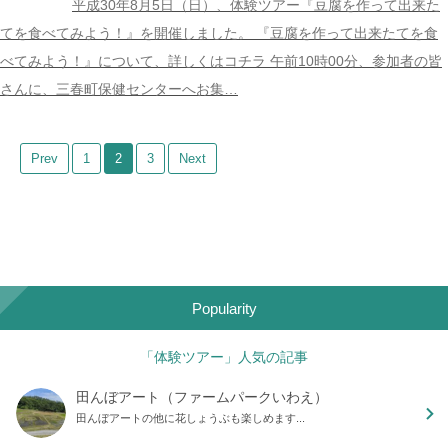
平成30年8月5日（日）、体験ツアー『豆腐を作って出来た
てを食べてみよう！』を開催しました。 『豆腐を作って出来たてを食
べてみよう！』について、詳しくはコチラ 午前10時00分、参加者の皆
さんに、三春町保健センターへお集…
Prev
1
2
3
Next
Popularity
「体験ツアー」人気の記事
田んぼアート（ファームパークいわえ）
田んぼアートの他に花しょうぶも楽しめます...