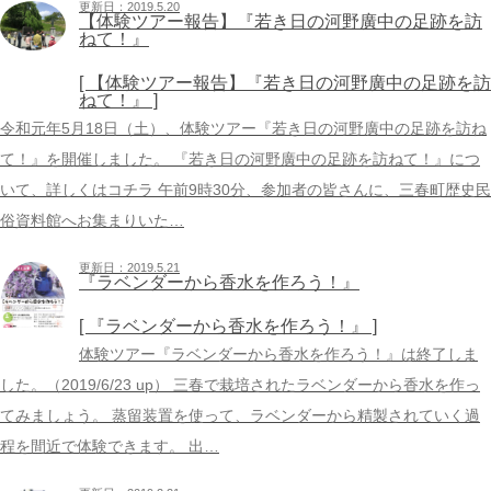
更新日：2019.5.20
【体験ツアー報告】『若き日の河野廣中の足跡を訪
ねて！』
[ 【体験ツアー報告】『若き日の河野廣中の足跡を訪
ねて！』 ]
令和元年5月18日（土）、体験ツアー『若き日の河野廣中の足跡を訪ね
て！』を開催しました。 『若き日の河野廣中の足跡を訪ねて！』につ
いて、詳しくはコチラ 午前9時30分、参加者の皆さんに、三春町歴史民
俗資料館へお集まりいた…
更新日：2019.5.21
『ラベンダーから香水を作ろう！』
[ 『ラベンダーから香水を作ろう！』 ]
体験ツアー『ラベンダーから香水を作ろう！』は終了しま
した。（2019/6/23 up） 三春で栽培されたラベンダーから香水を作っ
てみましょう。 蒸留装置を使って、ラベンダーから精製されていく過
程を間近で体験できます。 出…