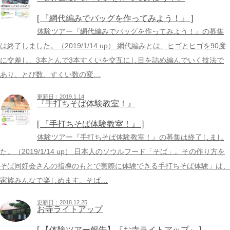
[ 『網代編みでバッグを作ってみよう！』 ]
体験ツアー『網代編みでバッグを作ってみよう！』の募集
は終了しました。（2019/1/14 up） 網代編みとは、ヒゴとヒゴを90度
に交差し、3本とんで3本すくいを交互にし目を詰め編んでいく技法で
あり、とび数、すくい数の変…
更新日：2019.1.14
『手打ちそば体験教室！』
[ 『手打ちそば体験教室！』 ]
体験ツアー『手打ちそば体験教室！』の募集は終了しまし
た。（2019/1/14 up） 日本人のソウルフード「そば」。その作り方を
そば同好会さんの指導のもとで実際に体験できる手打ちそば体験」は、
家族みんなで楽しめます。そば…
更新日：2018.12.25
お寺ライトアップ
[ 【体験ツアー報告】『お寺ライトアップ』 ]