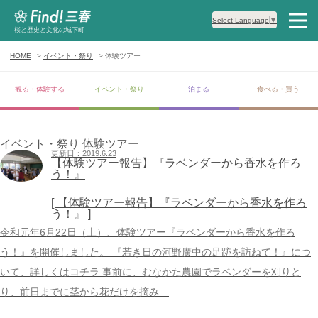
Select Language
▼
桜と歴史と文化の城下町
HOME
イベント・祭り
体験ツアー
観る・体験する
イベント・祭り
泊まる
食べる・買う
イベント・祭り 体験ツアー
更新日：2019.6.23
【体験ツアー報告】『ラベンダーから香水を作ろ
う！』
[ 【体験ツアー報告】『ラベンダーから香水を作ろ
う！』 ]
令和元年6月22日（土）、体験ツアー『ラベンダーから香水を作ろ
う！』を開催しました。 『若き日の河野廣中の足跡を訪ねて！』につ
いて、詳しくはコチラ 事前に、むなかた農園でラベンダーを刈りと
り、前日までに茎から花だけを摘み…